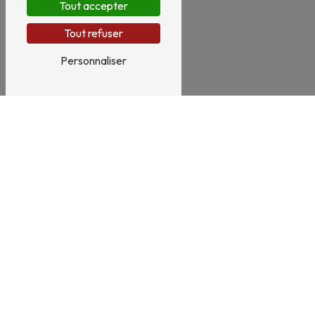
Tout accepter
Tout refuser
Personnaliser
8 Rue Pierre Brossolette
51430 Tinqueux
03 26 08 09 49