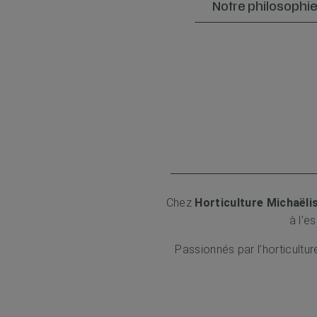
Notre philosophi
Chez
Horticulture Michaëli
à l’e
Passionnés par l’horticultu