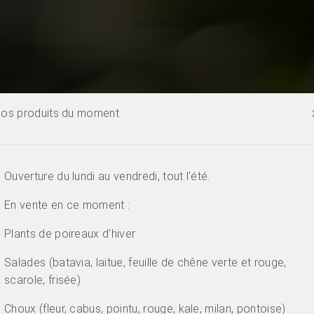
os produits du moment
Ouverture du lundi au vendredi, tout l'été.
En vente en ce moment :
Plants de poireaux d'hiver
Salades (batavia, laitue, feuille de chêne verte et rouge,
scarole, frisée)
Choux (fleur, cabus, pointu, rouge, kale, milan, pontoise)